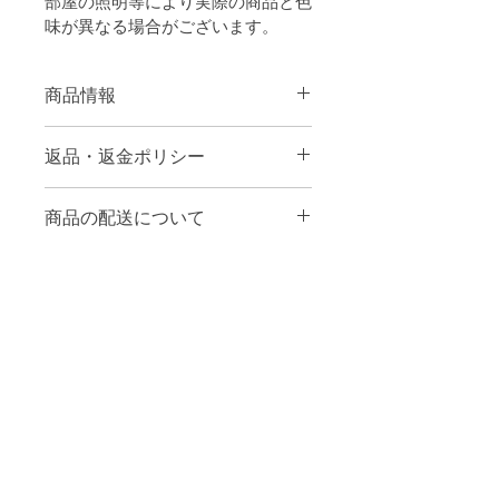
部屋の照明等により実際の商品と色
味が異なる場合がございます。
商品情報
第74回国民体育大会 いきいき茨城ゆ
返品・返金ポリシー
め国体 2019 〜翔べ 羽ばたけ そして
未来へ〜
●返品について
本体：4.4オンス ドライ Tシャツ
商品の配送について
素材：150g/m2 メッシュ（4.4oz）
お届けした商品が不良品の場合、ご注
全国一律￥1,000
文内容と異なる商品が届けられた場合
は商品の返品・交換にて対応させてい
ただきます。
お客様のご都合による返品（サイズが
合わない、イメージと違う、注文を間
違えたなど）はお受けしておりません
のであらかじめご了承ください。
交換をご希望のお客様は交換の手続き